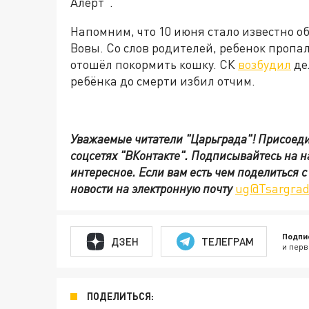
Алерт".
Напомним, что 10 июня стало известно о
Вовы. Со слов родителей, ребенок пропал
отошёл покормить кошку. СК
возбудил
де
ребёнка до смерти избил отчим.
Уважаемые читатели "Царьграда"!
Присоеди
соцсетях
"ВКонтакте"
.
Подписывайтесь на 
интересное. Если вам есть чем поделиться 
новости на электронную почту
ug@Tsargrad
Подпи
ДЗЕН
ТЕЛЕГРАМ
и перв
ПОДЕЛИТЬСЯ: