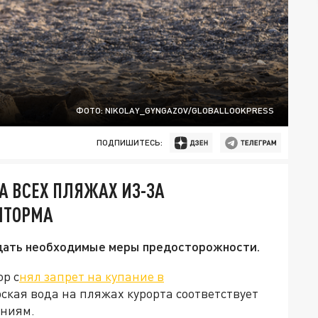
ФОТО: NIKOLAY_GYNGAZOV/GLOBALLOOKPRESS
ПОДПИШИТЕСЬ:
А ВСЕХ ПЛЯЖАХ ИЗ-ЗА
ШТОРМА
юдать необходимые меры предосторожности.
ор с
нял запрет на купание в
ская вода на пляжах курорта соответствует
аниям.