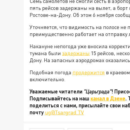
Семь самолётов не смогли сесть в аэропо
пять рейсов задержаны на вылет, а борт
Ростове-на-Дону. Об этом 6 ноября сооб
Уточняется, что видимость на полосе не
преимущественно работает на отправку 
Накануне непогода уже вносила корректи
тумана были
задержаны
15 рейсов, неск
Дону. На запасных аэродромах оказались
Подобная погода
продержится
в краевом
включительно.
Уважаемые читатели
"Царьграда"
! Присо
Подписывайтесь на наш
канал в Дзене
.
поделиться с нами, присылайте свои на
почту
ug@Tsargrad.TV