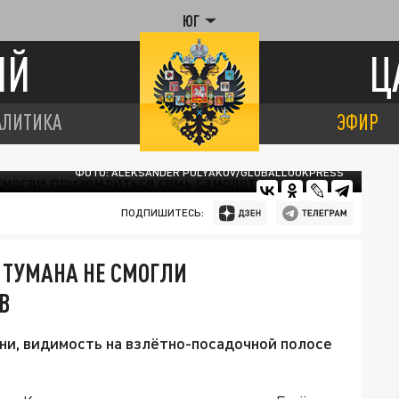
ЮГ
ИЙ
Ц
АЛИТИКА
ЭФИР
ФОТО: ALEKSANDER POLYAKOV/GLOBALLOOKPRESS
ПОДПИШИТЕСЬ:
 ТУМАНА НЕ СМОГЛИ
В
и, видимость на взлётно-посадочной полосе