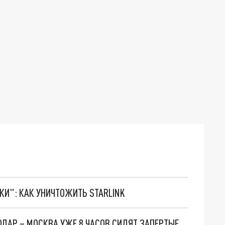
ТКИ": КАК УНИЧТОЖИТЬ STARLINK
БЕЗ ВОДЫ И ЕДЫ: ПАССАЖИРЫ РЕЙСА КРАСНОДАР – МОСКВА УЖЕ 8 ЧАСОВ СИДЯТ ЗАПЕРТЫЕ В САМОЛЕТЕ