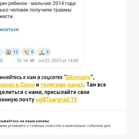
няйтесь к нам в соцсетях "
ВКонтакте
",
канал в Дзене
и
телеграм-канал
. Там все
делиться с нами, присылайте свои
тронную почту
ug@Tsargrad.TV
сывайтесь на наши каналы
ыми узнавайте о главных новостях и важнейших событиях дня.