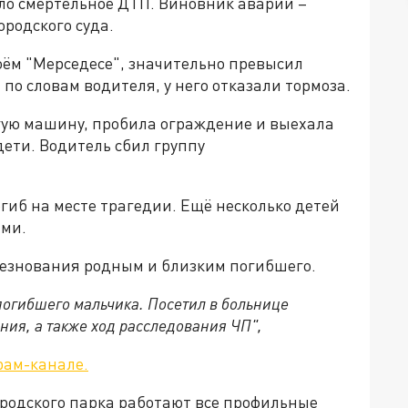
ло смертельное ДТП. Виновник аварии –
ородского суда.
оём "Мерседесе", значительно превысил
по словам водителя, у него отказали тормоза.
гую машину, пробила ограждение и выехала
ети. Водитель сбил группу
огиб на месте трагедии. Ещё несколько детей
ами.
лезнования родным и близким погибшего.
огибшего мальчика. Посетил в больнице
ния, а также ход расследования ЧП",
рам-канале.
ородского парка работают все профильные