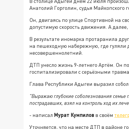
В столице Адыгеи днём 22 июля произош
Анатолий Горголин, судья Майкопского г
Он, двигаясь по улице Спортивной на св
допустимую скорость движения. А далее,
В результате иномарка протаранила дру
на пешеходную набережную, где гуляли д
несовершеннолетний.
ДТП унесло жизнь 9-летнего Артëм. Он п
госпитализировали с серьёзными травм
Глава Республики Адыгеи выразил собо
"Выражаю глубокие соболезнования семье п
пострадавших, взял на контроль ход их лече
- написал
Мурат Кумпилов
в своём
телег
Уточняется, что
на месте ДТП в районе г