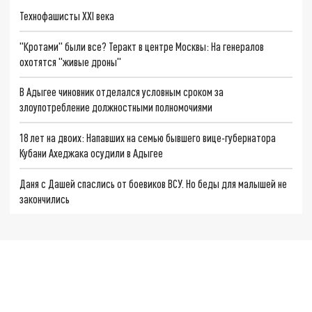
Технофашисты XXI века
"Кротами" были все? Теракт в центре Москвы: На генералов
охотятся "живые дроны"
В Адыгее чиновник отделался условным сроком за
злоупотребление должностными полномочиями
18 лет на двоих: Напавших на семью бывшего вице-губернатора
Кубани Ахеджака осудили в Адыгее
Даня с Дашей спаслись от боевиков ВСУ. Но беды для малышей не
закончились