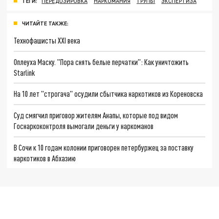
ТЕГИ:
ПЕРЕДОЗИРОВКА
НАРКОМАНИЯ
ТРУПЫ
ЭКСПЕРТИЗА
ЧИТАЙТЕ ТАКЖЕ:
Технофашисты XXI века
Оплеуха Маску. "Пора снять белые перчатки": Как уничтожить
Starlink
На 10 лет "строгача" осудили сбытчика наркотиков из Кореновска
Суд смягчил приговор жителям Анапы, которые под видом
Госнаркоконтроля вымогали деньги у наркоманов
В Сочи к 10 годам колонии приговорен петербуржец за поставку
наркотиков в Абхазию