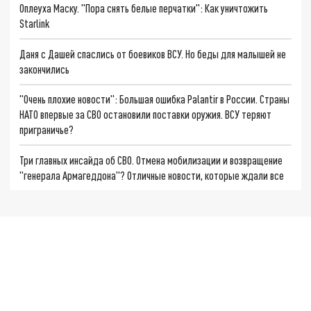
Оплеуха Маску. "Пора снять белые перчатки": Как уничтожить
Starlink
Даня с Дашей спаслись от боевиков ВСУ. Но беды для малышей не
закончились
"Очень плохие новости": Большая ошибка Palantir в России. Страны
НАТО впервые за СВО остановили поставки оружия. ВСУ теряют
приграничье?
Три главных инсайда об СВО. Отмена мобилизации и возвращение
"генерала Армагеддона"? Отличные новости, которые ждали все