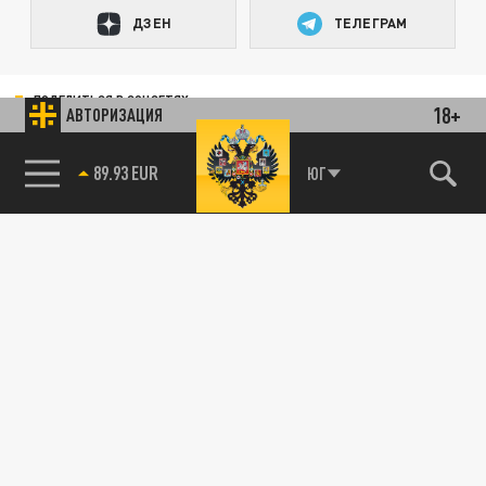
ДЗЕН
ТЕЛЕГРАМ
ПОДЕЛИТЬСЯ В СОЦСЕТЯХ:
18+
АВТОРИЗАЦИЯ
89.93 EUR
ЮГ
85.64 BRENT