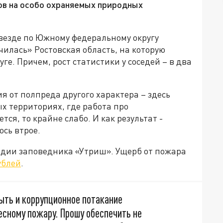
ов на особо охраняемых природных
 везде по Южному федеральному округу
чилась» Ростовская область, на которую
ге. Причем, рост статистики у соседей – в два
я от полпреда другого характера – здесь
х территориях, где работа про
ся, то крайне слабо. И как результат -
ось втрое.
дии заповедника «Утриш». Ущерб от пожара
ублей
.
ыть и коррупционное потакание
есному пожару. Прошу обеспечить не