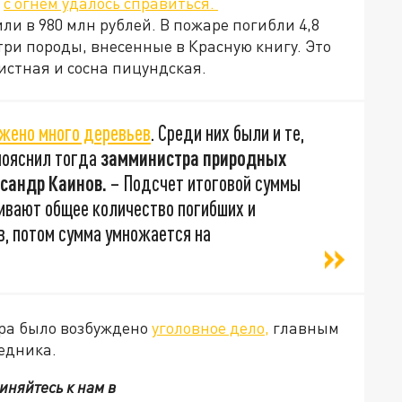
и
с огнем удалось справиться.
и в 980 млн рублей. В пожаре погибли 4,8
три породы, внесенные в Красную книгу. Это
стная и сосна пицундская.
жено много деревьев
. Среди них были и те,
 пояснил тогда
замминистра природных
ксандр Каинов.
– Подсчет итоговой суммы
нивают общее количество погибших и
в, потом сумма умножается на
ара было возбуждено
уголовное дело,
главным
едника.
иняйтесь к нам в