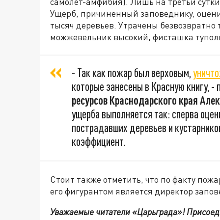
самолет-амфибия). Лишь на третьи сутк
Ущерб, причиненный заповеднику, оценил
тысяч деревьев. Утрачены безвозвратно 
можжевельник высокий, фисташка туполи
- Так как пожар был верховым,
уничто
которые занесены в Красную книгу, -
ресурсов Краснодарского края Але
ущерба выполняется так: сперва оце
пострадавших деревьев и кустарнико
коэффициент.
Стоит также отметить, что по факту пож
его фигурантом является директор запов
Уважаемые читатели «Царьграда»!
Присоед