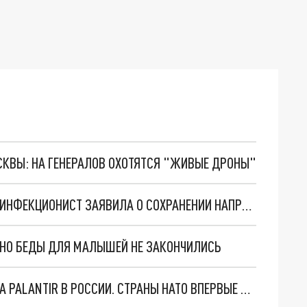
ОСКВЫ: НА ГЕНЕРАЛОВ ОХОТЯТСЯ "ЖИВЫЕ ДРОНЫ"
КОРОНАВИРУС НА КУБАНИ К 8 АВГУСТА: ВРАЧ-ИНФЕКЦИОНИСТ ЗАЯВИЛА О СОХРАНЕНИИ НАПРЯЖЕННОЙ ЭПИДСИТУАЦИИ
. НО БЕДЫ ДЛЯ МАЛЫШЕЙ НЕ ЗАКОНЧИЛИСЬ
"ОЧЕНЬ ПЛОХИЕ НОВОСТИ": БОЛЬШАЯ ОШИБКА PALANTIR В РОССИИ. СТРАНЫ НАТО ВПЕРВЫЕ ЗА СВО ОСТАНОВИЛИ ПОСТАВКИ ОРУЖИЯ. ВСУ ТЕРЯЮТ ПРИГРАНИЧЬЕ?