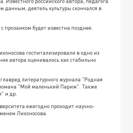
а. Известного российского автора, педагога
ым данным, деятель культуры скончался в
с прозаиком будет известна позднее.
Лихоносова госпитализировали в одно из
ние автора оценивалось как стабильно
 главред литературного журнала "Родная
 романа "Мой маленький Париж". Также
" и др.
иверситета ежегодно проходит научно-
именем Лихоносова.