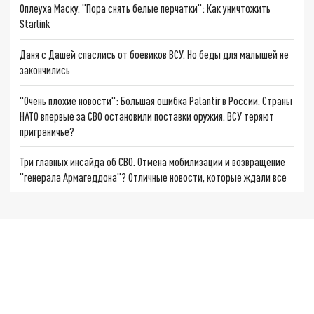
Оплеуха Маску. "Пора снять белые перчатки": Как уничтожить
Starlink
Даня с Дашей спаслись от боевиков ВСУ. Но беды для малышей не
закончились
"Очень плохие новости": Большая ошибка Palantir в России. Страны
НАТО впервые за СВО остановили поставки оружия. ВСУ теряют
приграничье?
Три главных инсайда об СВО. Отмена мобилизации и возвращение
"генерала Армагеддона"? Отличные новости, которые ждали все