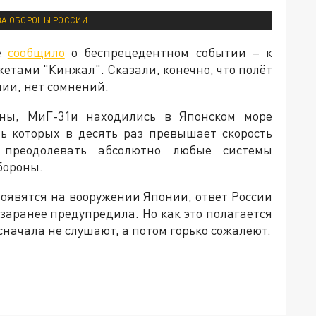
ВА ОБОРОНЫ РОССИИ
се
сообщило
о беспрецедентном событии – к
етами "Кинжал". Сказали, конечно, что полёт
нии, нет сомнений.
ны, МиГ-31и находились в Японском море
ть которых в десять раз превышает скорость
 преодолевать абсолютно любые системы
бороны.
появятся на вооружении Японии, ответ России
 заранее предупредила. Но как это полагается
сначала не слушают, а потом горько сожалеют.