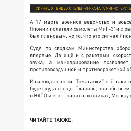
СКРИНШОТ ВИДЕО С ТЕЛЕГРАМ-КАНАЛА МИНИСТЕРСТ
А 17 марта военное ведомство и вов
Японии полетели самолёты МиГ-31и с рак
был плановым, но то, что это сигнал Япо
Судя по сводкам Министерства оборо
впервые. Да ещё и с ракетами, скорос
звука, а маневрирование позволяет
противовоздушной и противоракетной о
И очевидно, если "Томагавки" всё-таки 
будет куда хлеще. Главное, она обо всём
в НАТО и его странах-союзниках, Москву 
ЧИТАЙТЕ ТАКЖЕ: