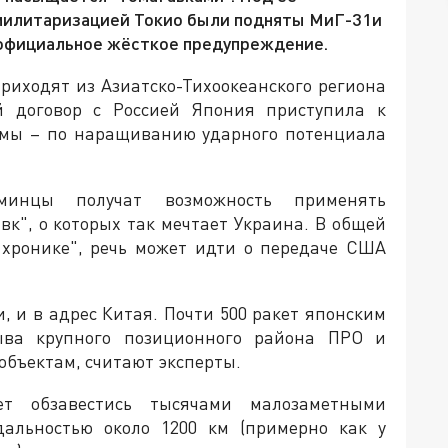
й милитаризацией Токио были подняты МиГ-31и
 официальное жёсткое предупреждение.
риходят из Азиатско-Тихоокеанского региона
 договор с Россией Япония приступила к
ммы – по наращиванию ударного потенциала
минцы получат возможность применять
к", о которых так мечтает Украина. В общей
хронике", речь может идти о передаче США
и, и в адрес Китая. Почти 500 ракет японским
ыва крупного позиционного района ПРО и
объектам, считают эксперты.
т обзавестись тысячами малозаметными
альностью около 1200 км (примерно как у