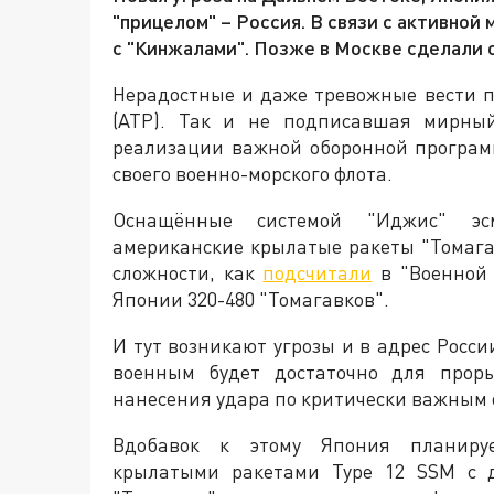
"прицелом" – Россия. В связи с активно
с "Кинжалами". Позже в Москве сделали
Нерадостные и даже тревожные вести п
(АТР). Так и не подписавшая мирный
реализации важной оборонной програ
своего военно-морского флота.
Оснащённые системой "Иджис" эс
американские крылатые ракеты "Томагав
сложности, как
подсчитали
в "Военной 
Японии 320-480 "Томагавков".
И тут возникают угрозы и в адрес Росси
военным будет достаточно для прор
нанесения удара по критически важным 
Вдобавок к этому Япония планируе
крылатыми ракетами Type 12 SSM с д