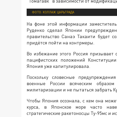
"Томагавк" в зависимости от модификаци
ФОТО: КОЛЛАЖ ЦАРЬГРАДА
На фоне этой информации заместител
Руденко сделал Японии предупрежде
правительство Санаэ Такаити будет со
придётся пойти на контрмеры.
Во избежание этого Россия призывает
пацифистских положений Конституции
Япония уже капитулировала.
Поскольку словесные предупреждения
военные России всяческим образо
милитаризации и не пытаться забрать Ку
Чтобы Япония осознала, с кем она может
курса, в Японское море часто наве
стратегические ракетоносцы Ту-95мс и ис