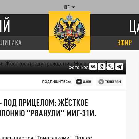
ЮГ
ИЙ
Ц
АЛИТИКА
ЭФИР
ФОТО: КОЛЛАЖ ЦАРЬГРАДА
ПОДПИШИТЕСЬ:
– ПОД ПРИЦЕЛОМ: ЖЁСТКОЕ
ЯПОНИЮ "РВАНУЛИ" МИГ-31И.
я насыщается "Томагавками". Под её