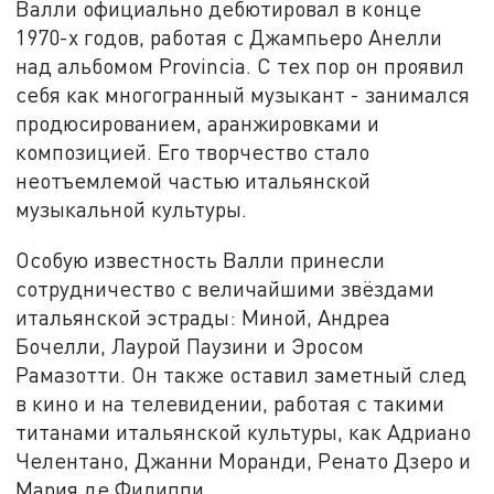
Валли официально дебютировал в конце
1970-х годов, работая с Джампьеро Анелли
над альбомом Provincia. С тех пор он проявил
себя как многогранный музыкант - занимался
продюсированием, аранжировками и
композицией. Его творчество стало
неотъемлемой частью итальянской
музыкальной культуры.
Особую известность Валли принесли
сотрудничество с величайшими звёздами
итальянской эстрады: Миной, Андреа
Бочелли, Лаурой Паузини и Эросом
Рамазотти. Он также оставил заметный след
в кино и на телевидении, работая с такими
титанами итальянской культуры, как Адриано
Челентано, Джанни Моранди, Ренато Дзеро и
Мария де Филиппи.