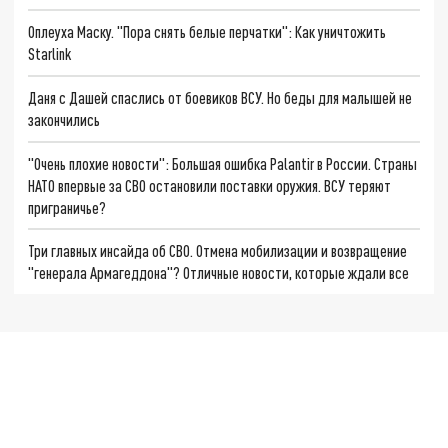
Оплеуха Маску. "Пора снять белые перчатки": Как уничтожить
Starlink
Даня с Дашей спаслись от боевиков ВСУ. Но беды для малышей не
закончились
"Очень плохие новости": Большая ошибка Palantir в России. Страны
НАТО впервые за СВО остановили поставки оружия. ВСУ теряют
приграничье?
Три главных инсайда об СВО. Отмена мобилизации и возвращение
"генерала Армагеддона"? Отличные новости, которые ждали все