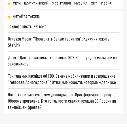
ТЕГИ:
ШУФУТИНСКИЙ
3 СЕНТЯБРЯ
МУЗЫКА
ХИТ
ПЕСНЯ
ЧИТАЙТЕ ТАКЖЕ:
Технофашисты XXI века
Оплеуха Маску. "Пора снять белые перчатки": Как уничтожить
Starlink
Даня с Дашей спаслись от боевиков ВСУ. Но беды для малышей не
закончились
Три главных инсайда об СВО. Отмена мобилизации и возвращение
"генерала Армагеддона"? Отличные новости, которые ждали все
Новости сильно хуже, чем докладывали. Враг форсировал реку.
Оборона провалена. Кто по глупости спалил позиции ВС России на
важнейшем фронте?