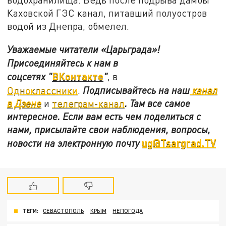
Каховской ГЭС канал, питавший полуостров
водой из Днепра, обмелел.
Уважаемые читатели «Царьграда»!
Присоединяйтесь к нам в
ВКонтакте
соцсетях
"
"
, в
Одноклассники
.
Подписывайтесь на наш
канал
в Дзене
и
телеграм-канал
. Там все самое
интересное. Если вам есть чем поделиться с
нами, присылайте свои наблюдения, вопросы,
ug@Tsargrad.TV
новости на электронную почту
ТЕГИ:
СЕВАСТОПОЛЬ
КРЫМ
НЕПОГОДА