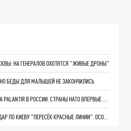
ОСКВЫ: НА ГЕНЕРАЛОВ ОХОТЯТСЯ "ЖИВЫЕ ДРОНЫ"
. НО БЕДЫ ДЛЯ МАЛЫШЕЙ НЕ ЗАКОНЧИЛИСЬ
"ОЧЕНЬ ПЛОХИЕ НОВОСТИ": БОЛЬШАЯ ОШИБКА PALANTIR В РОССИИ. СТРАНЫ НАТО ВПЕРВЫЕ ЗА СВО ОСТАНОВИЛИ ПОСТАВКИ ОРУЖИЯ. ВСУ ТЕРЯЮТ ПРИГРАНИЧЬЕ?
"ТЕРПЕНИЕ ПУТИНА ЛОПНУЛО". РЕКОРДНЫЙ УДАР ПО КИЕВУ "ПЕРЕСЁК КРАСНЫЕ ЛИНИИ". ОСОБЫЕ СПЕЦЫ КНДР НА ЛБС? ТАЙНЫЕ ПЕРЕГОВОРЫ ЕВРОПЫ И МОСКВЫ