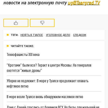
новости на электронную почту
ug@Tsargrad.TV
ТЕГИ:
НЕФТЬ В ТУАПСЕ
УГОЛОВНОЕ ДЕЛО
СЛЕДКОМ
ЧИТАЙТЕ ТАКЖЕ:
Технофашисты XXI века
"Кротами" были все? Теракт в центре Москвы: На генералов
охотятся "живые дроны"
Уборке не подлежит: В море у Туапсе продолжает плавать
нефтяное пятно
В море возле Туапсе вновь обнаружили масляное пятно
Даня с Дашей спаслись от боевиков ВСУ. Но беды для малышей не