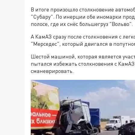
В итоге произошло столкновение автомоб
"Субару". По инерции обе иномарки про
полосе, где их снёс большегруз "Вольво".
А КамАЗ сразу после столкновения с лег
"Мерседес", который двигался в попутн
Шестой машиной, которая является участ
пытался избежать столкновения с КамАЗо
сманеврировать.