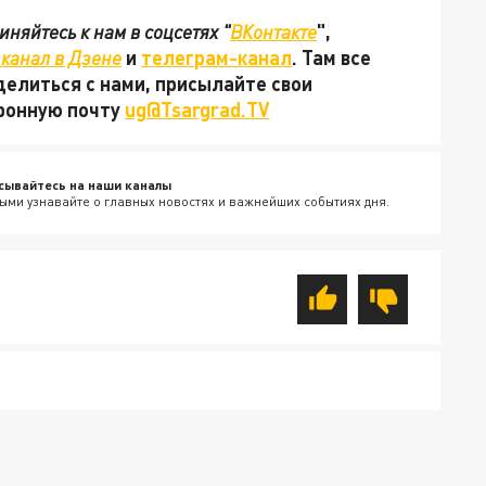
няйтесь к нам в соцсетях "
ВКонтакте
",
канал в Дзене
и
телеграм-канал
. Там все
делиться с нами, присылайте свои
тронную почту
ug@Tsargrad.TV
сывайтесь на наши каналы
ыми узнавайте о главных новостях и важнейших событиях дня.