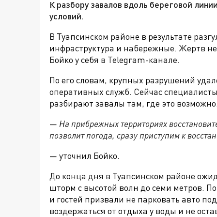
К разбору завалов вдоль береговой лини
условий.
В Туапсинском районе в результате разг
инфраструктура и набережные. Жертв не
Бойко у себя в
Telegram-канале.
По его словам, крупных разрушений уда
оперативных служб. Сейчас специалисты
разбирают завалы там, где это возможно
—
Н
а прибрежных территориях восстановите
позволит погода, сразу приступим к восста
— уточнил Бойко.
До конца дня в Туапсинском районе ожид
шторм с высотой волн до семи метров. П
и гостей призвали не парковать авто п
воздержаться от отдыха у воды и не оста