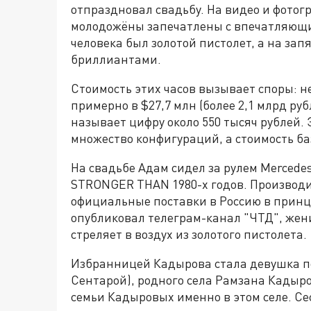
отпраздновал свадьбу. На
видео
и
фотог
молодожёны запечатлены с впечатляю
человека
был
золотой
пистолет
,
а
на
запя
бриллиантами.
Стоимость
этих
часов
вызывает споры: н
примерно
в
$
27
,
7
млн
(
более
2
,
1
млрд
руб
называет цифру около 550 тысяч рублей.
множество конфигураций, а стоимость ба
На свадьбе Адам сидел за рулем Mercede
STRONGER THAN 1980-х годов. Производи
официальные поставки в Россию в принц
опубликовал телеграм-канал "ЧТД", жени
стреляет в воздух из золотого пистолета.
Избранницей Кадырова стала девушка п
Сентарой), родного села Рамзана Кадыро
семьи Кадыровых именно в этом селе. С