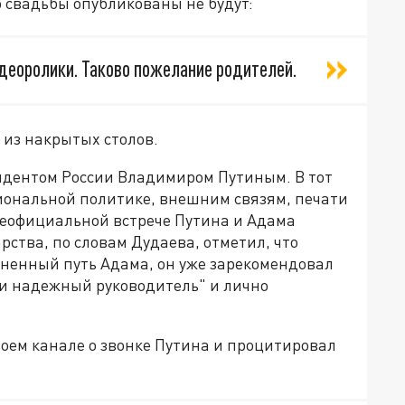
 свадьбы опубликованы не будут:
деоролики. Таково пожелание родителей.
н из накрытых столов.
идентом
России
Владимиром
Путиным
.
В
тот
иональной
политике
,
внешним
связям
,
печати
еофициальной
встрече
Путина
и
Адама
арства,
по
словам
Дудаева
,
отметил
,
что
зненный
путь
Адама
,
он
уже
зарекомендовал
и
надежный
руководитель
"
и
лично
воем
канале
о
звонке
Путина
и
процитировал