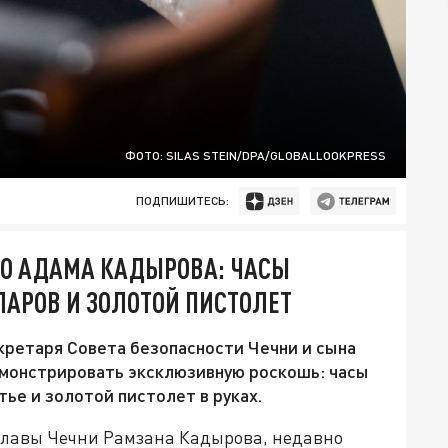
ФОТО: SILAS STEIN/DPA/GLOBALLOOKPRESS
ПОДПИШИТЕСЬ:
ГО АДАМА КАДЫРОВА: ЧАСЫ
АРОВ И ЗОЛОТОЙ ПИСТОЛЕТ
кретаря Совета безопасности Чечни и сына
емонстрировать эксклюзивную роскошь: часы
тье и золотой пистолет в руках.
главы
Чечни
Рамзана
Кадырова
, недавно