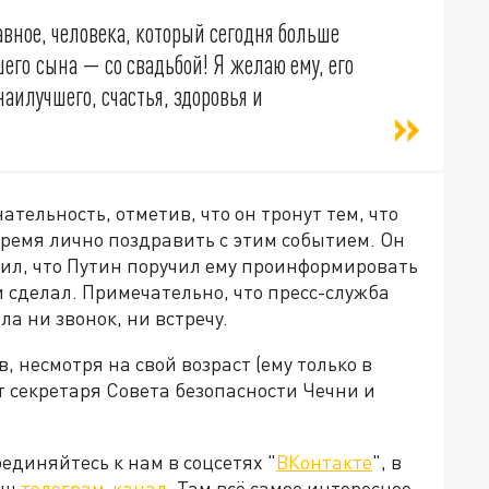
авное
,
человека
,
который
сегодня
больше
шего
сына
—
со
свадьбой
! Я
желаю
ему
,
его
аилучшего,
счастья
,
здоровья
и
ательность,
отметив
,
что
он
тронут тем,
что
время
лично
поздравить
с
этим
событием
.
Он
вил,
что
Путин
поручил
ему
проинформировать
и
сделал. Примечательно,
что
пресс
-служба
 ни звонок, ни встречу.
 несмотря на свой возраст (ему только в
т секретаря Совета безопасности Чечни и
диняйтесь к нам в соцсетях "
ВКонтакте
", в
наш
телеграм-канал
. Там всё самое интересное.