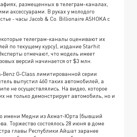
рафиях
,
размещенных
в
телеграм
-
каналах
,
щими
аксессуарами
.
В
руках
у
молодого
стье
- часы
Jacob
&
Co
.
Billionaire
ASHOKA
с
екоторые телеграм-каналы
оценивают их
лей
по
текущему курсу), издание Starhit
 Эксперты отмечают, что модель имеет
зовых версий начинается от $3 млн.
s‐Benz G‐Class лимитированной серии
тель выпустил 460 таких автомобилей, а
ипе не осуществлялись.
На видео, которое
х не только демонстрирует автомобиль, но и
о имени Медни из Ахмат-Юрта (бывший
ва. Торжество состоялось 28 июня в доме
естра главы Республики Айшат заранее