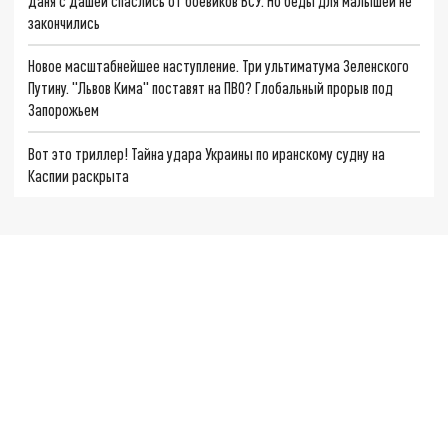
Даня с Дашей спаслись от боевиков ВСУ. Но беды для малышей не
закончились
Новое масштабнейшее наступление. Три ультиматума Зеленского
Путину. "Львов Кима" поставят на ПВО? Глобальный прорыв под
Запорожьем
Вот это триллер! Тайна удара Украины по иранскому судну на
Каспии раскрыта