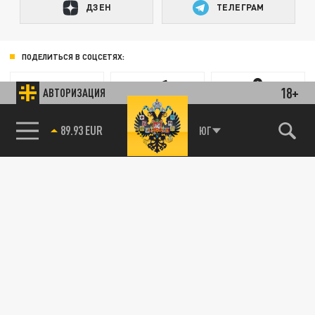
ДЗЕН
ТЕЛЕГРАМ
ПОДЕЛИТЬСЯ В СОЦСЕТЯХ:
18+
АВТОРИЗАЦИЯ
85.64 BRENT
ЮГ
Новости партнёров
Агрегатор новостей 24СМИ