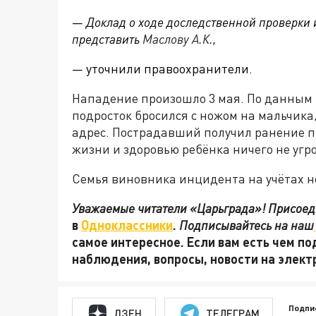
—
Доклад о ходе доследственной проверки 
представить
Маслову А.К.,
— уточнили правоохранители.
Нападение произошло 3 мая. По данным 
подросток бросился с ножом на мальчика
адрес. Пострадавший получил ранение п
жизни и здоровью ребёнка ничего не угр
Семья виновника инцидента на учётах не
Уважаемые читатели «Царьграда»! Присоеди
в
Одноклассники
.
Подписывайтесь на наш
самое интересное. Если вам есть чем по
наблюдения, вопросы, новости на элек
Подпи
ДЗЕН
ТЕЛЕГРАМ