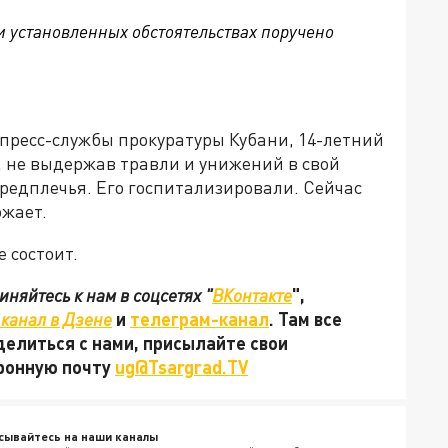
и установленных обстоятельствах поручено
пресс-службы прокуратуры Кубани, 14-летний
, не выдержав травли и унижений в свой
редплечья. Его госпитализировали. Сейчас
ожает.
 состоит.
няйтесь к нам в соцсетях "
ВКонтакте
",
канал в Дзене
и
телеграм-канал
. Там все
делиться с нами, присылайте свои
тронную почту
ug@Tsargrad.TV
сывайтесь на наши каналы