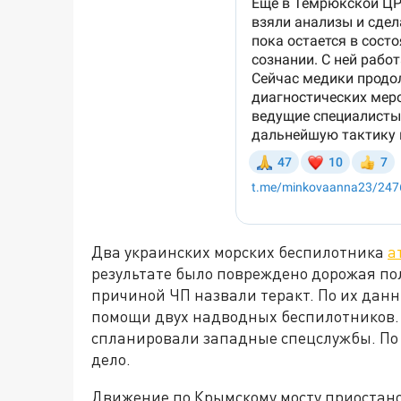
Два украинских морских беспилотника
а
результате было повреждено дорожая по
причиной ЧП назвали теракт. По их дан
помощи двух надводных беспилотников. 
спланировали западные спецслужбы. По
дело.
Движение по Крымскому мосту приостан