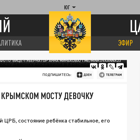
ЮГ
ИЙ
Ц
АЛИТИКА
ЭФИР
ФОТО: ВИЦЕ-ГУБЕРНАТОР АННА МИНЬКОВА/T.ME/MINKOVAANNA23
ПОДПИШИТЕСЬ:
 КРЫМСКОМ МОСТУ ДЕВОЧКУ
ой ЦРБ, состояние ребёнка стабильное, его