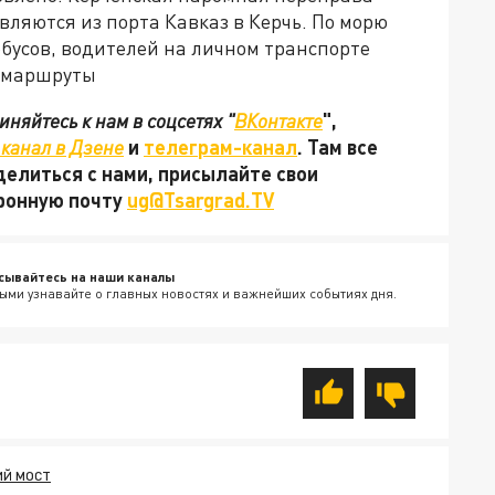
ляются из порта Кавказ в Керчь. По морю
бусов, водителей на личном транспорте
е маршруты
няйтесь к нам в соцсетях "
ВКонтакте
",
канал в Дзене
и
телеграм-канал
. Там все
делиться с нами, присылайте свои
тронную почту
ug@Tsargrad.TV
сывайтесь на наши каналы
ыми узнавайте о главных новостях и важнейших событиях дня.
ИЙ МОСТ