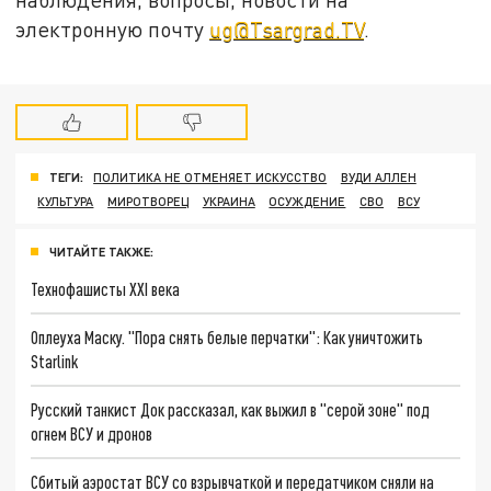
электронную почту
ug@Tsargrad.TV
.
ТЕГИ:
ПОЛИТИКА НЕ ОТМЕНЯЕТ ИСКУССТВО
ВУДИ АЛЛЕН
КУЛЬТУРА
МИРОТВОРЕЦ
УКРАИНА
ОСУЖДЕНИЕ
СВО
ВСУ
ЧИТАЙТЕ ТАКЖЕ:
Технофашисты XXI века
Оплеуха Маску. "Пора снять белые перчатки": Как уничтожить
Starlink
Русский танкист Док рассказал, как выжил в "серой зоне" под
огнем ВСУ и дронов
Сбитый аэростат ВСУ со взрывчаткой и передатчиком сняли на