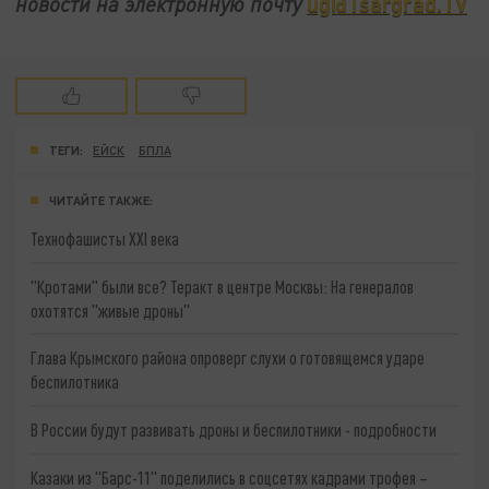
ug@Tsargrad.TV
новости на электронную почту
ТЕГИ:
ЕЙСК
БПЛА
ЧИТАЙТЕ ТАКЖЕ:
Технофашисты XXI века
"Кротами" были все? Теракт в центре Москвы: На генералов
охотятся "живые дроны"
Глава Крымского района опроверг слухи о готовящемся ударе
беспилотника
В России будут развивать дроны и беспилотники - подробности
Казаки из "Барс-11" поделились в соцсетях кадрами трофея –