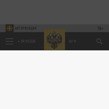
18+
АВТОРИЗАЦИЯ
89.93 EUR
ЮГ