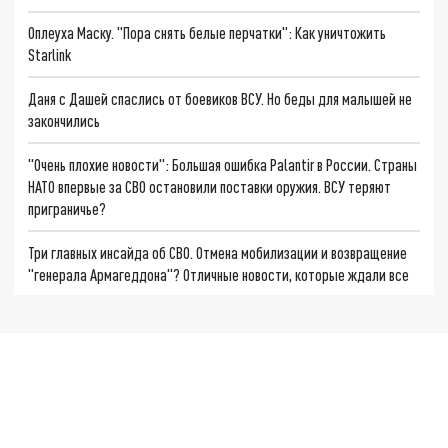
Оплеуха Маску. "Пора снять белые перчатки": Как уничтожить
Starlink
Даня с Дашей спаслись от боевиков ВСУ. Но беды для малышей не
закончились
"Очень плохие новости": Большая ошибка Palantir в России. Страны
НАТО впервые за СВО остановили поставки оружия. ВСУ теряют
приграничье?
Три главных инсайда об СВО. Отмена мобилизации и возвращение
"генерала Армагеддона"? Отличные новости, которые ждали все