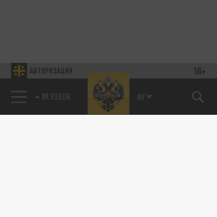
18+
АВТОРИЗАЦИЯ
89.93 EUR
ЮГ