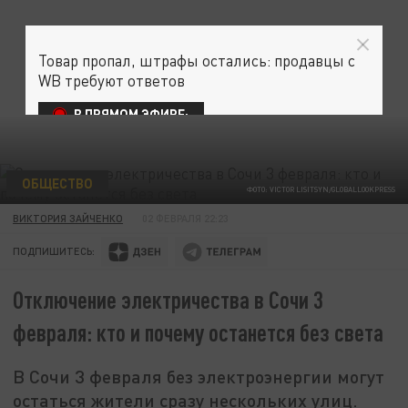
Товар пропал, штрафы остались: продавцы с
WB требуют ответов
В ПРЯМОМ ЭФИРЕ:
ОБЩЕСТВО
ФОТО: VICTOR LISITSYN/GLOBALLOOKPRESS
ВИКТОРИЯ ЗАЙЧЕНКО
02 ФЕВРАЛЯ 22:23
ПОДПИШИТЕСЬ:
Отключение электричества в Сочи 3
февраля: кто и почему останется без света
В Сочи 3 февраля без электроэнергии могут
остаться жители сразу нескольких улиц.