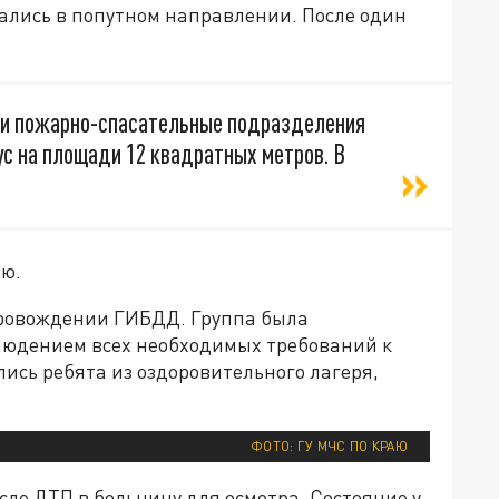
гались в попутном направлении. После один
али пожарно-спасательные подразделения
ус на площади 12 квадратных метров. В
аю.
опровождении ГИБДД. Группа была
людением всех необходимых требований к
лись ребята из оздоровительного лагеря,
ФОТО: ГУ МЧС ПО КРАЮ
сле ДТП в больницу для осмотра. Состояние у