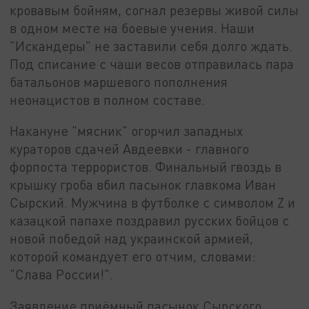
кровавым бойням, согнал резервы живой силы
в одном месте на боевые учения. Наши
"Искандеры" не заставили себя долго ждать.
Под списание с чаши весов отправилась пара
батальонов маршевого пополнения
неонацистов в полном составе.
Накануне "мясник" огорчил западных
кураторов сдачей Авдеевки - главного
форпоста террористов. Финальный гвоздь в
крышку гроба вбил пасынок главкома Иван
Сырский. Мужчина в футболке с символом Z и
казацкой папахе поздравил русских бойцов с
новой победой над украинской армией,
которой командует его отчим, словами:
"Слава России!".
Заявление приёмный пасынок Сырского