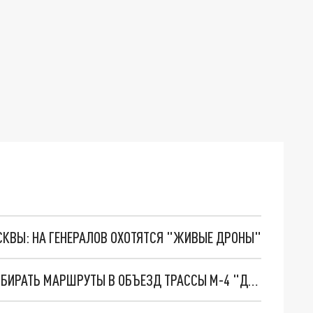
ОСКВЫ: НА ГЕНЕРАЛОВ ОХОТЯТСЯ "ЖИВЫЕ ДРОНЫ"
В ОПЕРШТАБЕ КУБАНИ ВОДИТЕЛЕЙ ПРОСЯТ ВЫБИРАТЬ МАРШРУТЫ В ОБЪЕЗД ТРАССЫ М-4 "ДОН"