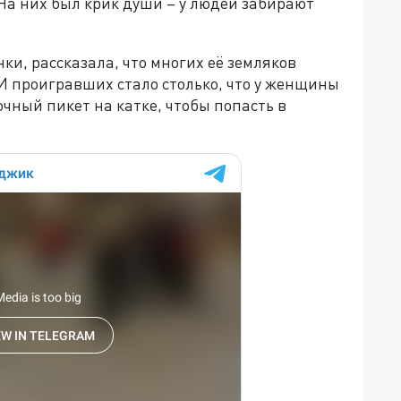
На них был крик души – у людей забирают
ки, рассказала, что многих её земляков
И проигравших стало столько, что у женщины
очный пикет на катке, чтобы попасть в