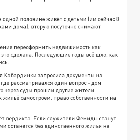
в одной половине живёт с детьми (им сейчас 8
иками дома), вторую посуточно снимают
яжение переоформить недвижимость как
, это сделала. Последующие годы всё шло, как
ись.
ия Кабардинки запросила документы на
, где рассматривался один вопрос - дом
го через суды прошли другие жители
 жильё самостроем, право собственности на
дёт вердикта. Если служители Фемиды станут
ьми останется без единственного жилья на