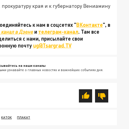
 прокуратуру края и к губернатору Вениамину
единяйтесь к нам в соцсетях "
ВКонтакте
", в
канал в Дзене
и
телеграм-канал
. Там все
делиться с нами, присылайте свои
тронную почту
ug@Tsargrad.TV
сывайтесь на наши каналы
ыми узнавайте о главных новостях и важнейших событиях дня.
КАТОК
ПЛАКАТ