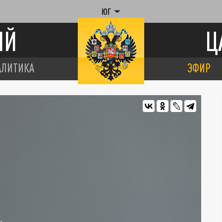
ЮГ
ИЙ
Ц
АЛИТИКА
ЭФИР