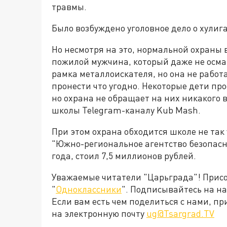
травмы.
Было возбуждено уголовное дело о хулиг
Но несмотря на это, нормальной охраны в
пожилой мужчина, который даже не осмат
рамка металлоискателя, но она не работа
пронести что угодно. Некоторые дети пр
но охрана не обращает на них никакого 
школы Telegram-каналу Kub Mash.
При этом охрана обходится школе не так
"Южно-региональное агентство безопасно
года, стоил 7,5 миллионов рублей.
Уважаемые читатели "Царьграда"! Присое
"
Одноклассники
". Подписывайтесь на 
Если вам есть чем поделиться с нами, п
на электронную почту
ug@Tsargrad.TV