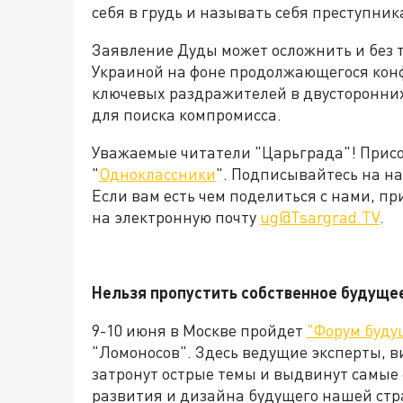
себя в грудь и называть себя преступник
Заявление Дуды может осложнить и без 
Украиной на фоне продолжающегося конф
ключевых раздражителей в двусторонних
для поиска компромисса.
Уважаемые читатели "Царьграда"! Присое
"
Одноклассники
". Подписывайтесь на 
Если вам есть чем поделиться с нами, п
на электронную почту
ug@Tsargrad.TV
.
Нельзя пропустить собственное будуще
9-10 июня в Москве пройдет
"Форум буду
"Ломоносов". Здесь ведущие эксперты, в
затронут острые темы и выдвинут самые
развития и дизайна будущего нашей стр