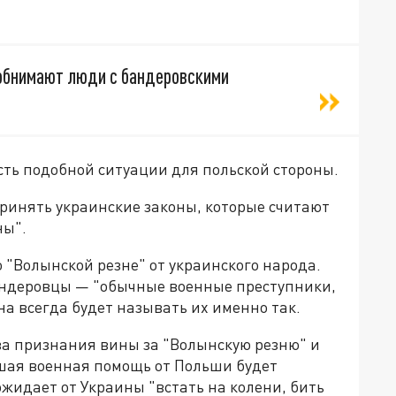
я обнимают люди с бандеровскими
сть подобной ситуации для польской стороны.
принять украинские законы, которые считают
ны".
"Волынской резне" от украинского народа.
андеровцы — "обычные военные преступники,
на всегда будет называть их именно так.
ва признания вины за "Волынскую резню" и
йшая военная помощь от Польши будет
ожидает от Украины "встать на колени, бить