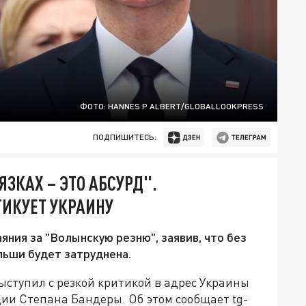
ФОТО: HANNES P ALBERT/GLOBALLOOKPRESS
ПОДПИШИТЕСЬ:
ЗКАХ – ЭТО АБСУРД".
ИКУЕТ УКРАИНУ
ния за "Волынскую резню", заявив, что без
льши будет затруднена.
ступил с резкой критикой в адрес Украины
ции Степана Бандеры. Об этом сообщает tg-