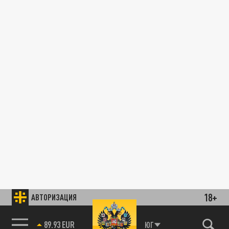
18+
АВТОРИЗАЦИЯ
89.93 EUR
ЮГ