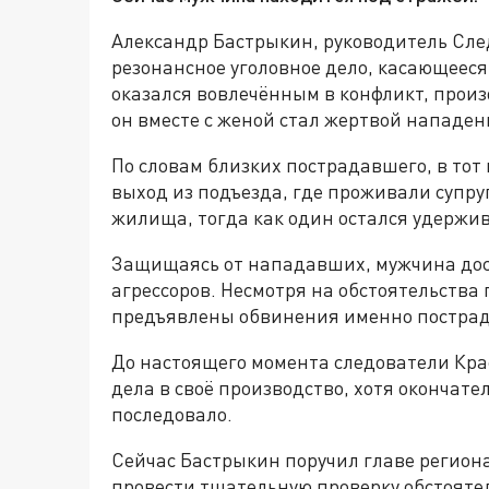
Александр Бастрыкин, руководитель Сле
резонансное уголовное дело, касающеес
оказался вовлечённым в конфликт, произ
он вместе с женой стал жертвой нападе
По словам близких пострадавшего, в тот
выход из подъезда, где проживали супру
жилища, тогда как один остался удержи
Защищаясь от нападавших, мужчина дост
агрессоров. Несмотря на обстоятельства
предъявлены обвинения именно пострада
До настоящего момента следователи Кра
дела в своё производство, хотя окончате
последовало.
Сейчас Бастрыкин поручил главе регион
провести тщательную проверку обстояте