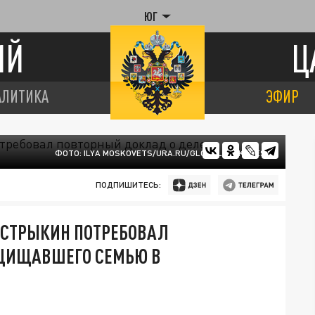
ЮГ
ИЙ
Ц
АЛИТИКА
ЭФИР
ФОТО: ILYA MOSKOVETS/URA.RU/GLOBALLOOKPRESS
ПОДПИШИТЕСЬ:
БАСТРЫКИН ПОТРЕБОВАЛ
АЩИЩАВШЕГО СЕМЬЮ В