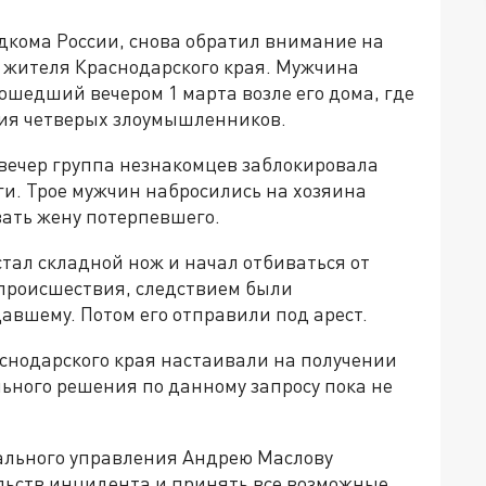
дкома России, снова обратил внимание на
я жителя Краснодарского края. Мужчина
ошедший вечером 1 марта возле его дома, где
ния четверых злоумышленников.
 вечер группа незнакомцев заблокировала
ги. Трое мужчин набросились на хозяина
вать жену потерпевшего.
ал складной нож и начал отбиваться от
 происшествия, следствием были
вшему. Потом его отправили под арест.
снодарского края настаивали на получении
льного решения по данному запросу пока не
ального управления Андрею Маслову
льств инцидента и принять все возможные