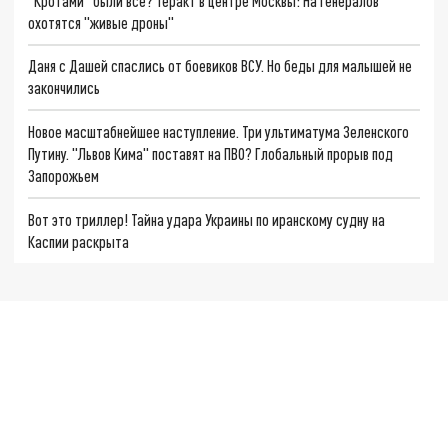
"Кротами" были все? Теракт в центре Москвы: На генералов
охотятся "живые дроны"
Даня с Дашей спаслись от боевиков ВСУ. Но беды для малышей не
закончились
Новое масштабнейшее наступление. Три ультиматума Зеленского
Путину. "Львов Кима" поставят на ПВО? Глобальный прорыв под
Запорожьем
Вот это триллер! Тайна удара Украины по иранскому судну на
Каспии раскрыта