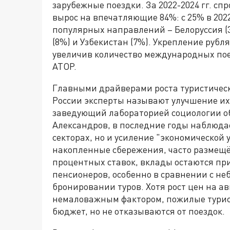
зарубежные поездки. За 2022-2024 гг. сп
вырос на впечатляющие 84%: с 25% в 2022
популярных направлений – Белоруссия (3
(8%) и Узбекистан (7%). Укрепление рубл
увеличив количество международных пое
АТОР.
Главными драйверами роста туристичес
России эксперты называют улучшение их
заведующий лабораторией социологии 
Александров, в последние годы наблюдае
секторах, но и усиление "экономической
накопленные сбережения, часто размещё
процентных ставок, вклады остаются п
пенсионеров, особенно в сравнении с н
бронировании туров. Хотя рост цен на а
немаловажным фактором, пожилые турис
бюджет, но не отказываются от поездок.