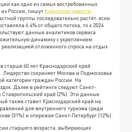
иции как одно из самых востребованных
 из России, пишут
Кубанские новости
.
астной группы последовательно растёт: если
оставляла 6.4% от общего потока, то к 2024
етельствуют данные аналитиков сервиса
ложительную динамику с укреплением
 реализацией отложенного спроса на отдых
в старше 60 лет Краснодарский край
е. Лидерство сохраняет Москва и Подмосковье
той категории граждан России. На
док. Далее в рейтинге следуют Санкт-
 и Ставропольский край (2%). Эти данные
рый также ставит Краснодарский край на
правлений для внутреннего туризма среди
оскве (31%) и опережая Санкт-Петербург (12%).
ссии старшего возраста, выбирающих