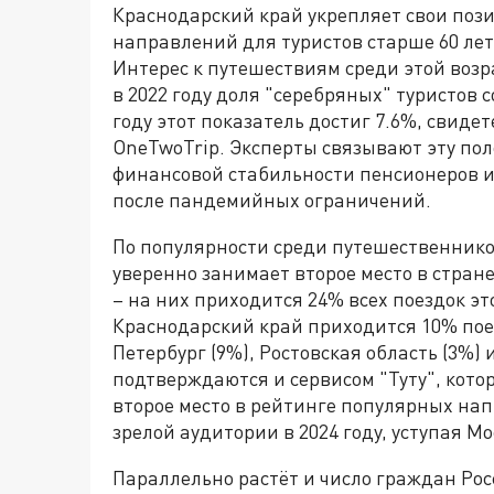
Краснодарский край укрепляет свои поз
направлений для туристов старше 60 лет
Интерес к путешествиям среди этой возр
в 2022 году доля "серебряных" туристов с
году этот показатель достиг 7.6%, свид
OneTwoTrip. Эксперты связывают эту по
финансовой стабильности пенсионеров и
после пандемийных ограничений.
По популярности среди путешественнико
уверенно занимает второе место в стран
– на них приходится 24% всех поездок э
Краснодарский край приходится 10% поез
Петербург (9%), Ростовская область (3%)
подтверждаются и сервисом "Туту", кото
второе место в рейтинге популярных на
зрелой аудитории в 2024 году, уступая М
Параллельно растёт и число граждан Ро