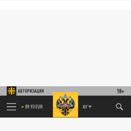
18+
АВТОРИЗАЦИЯ
89.93 EUR
ЮГ
85.64 BRENT