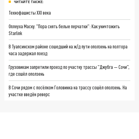
ЧИТАЙТЕ ТАКЖЕ:
Технофашисты XXI века
Оплеуха Маску. "Пора снять белые перчатки": Как уничтожить
Starlink
В Туапсинском районе сошедший на ж/д пути оползень на полтора
часа задержал поезд
Грузовикам запретили проезд по участку трассы "Джубга — Сочи",
где сошёл оползень
В Сочи рядом с посёлком Головинка на трассу сошёл оползень. На
участке введён реверс