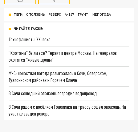
ТЕГИ:
ОПОЛЗЕНЬ
РЕВЕРС
А-147
ГРУНТ
НЕПОГОДА
ЧИТАЙТЕ ТАКЖЕ:
Технофашисты XXI века
"Кротами" были все? Теракт в центре Москвы: На генералов
охотятся "живые дроны"
МЧС: ненастная погода разыгралась в Сочи, Северском,
Туапсинском районах и Горячем Ключе
В Сочи сошедший оползень повредил водопровод
В Сочи рядом с посёлком Головинка на трассу сошёл оползень. На
участке введён реверс