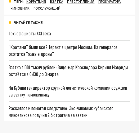
ТЕГИ:
КОРРУПЦИЯ
ВЗЯТКА
ПРЕСТУПЛЕНИЯ
ПРОКУРАТУРА
ЧИНОВНИК
ГОССЛУЖАЩИЙ
ЧИТАЙТЕ ТАКЖЕ:
Технофашисты XXI века
"Кротами" были все? Теракт в центре Москвы: На генералов
охотятся "живые дроны"
Взятка в 500 тысяч рублей: Вице-мэр Краснодара Кирилл Мавриди
остаётся в СИЗО до 3 марта
На Кубани гендиректор крупной логистической компании осужден
за взятку таможеннику
Раскаялся и помогал следствию: Экс-чиновник кубанского
минсельхоза получил 2,6 строгача за взятки