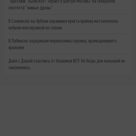
"Кротами" были все? Теракт в центре Москвы: На генералов
охотятся "живые дроны"
В Славянске-на-Кубани охранника пункта приёма металлолома
избили монтировкой по голове
В Лабинске задержали перевозчика героина, промышлявшего
кражами
Даня с Дашей спаслись от боевиков ВСУ. Но беды для малышей не
закончились