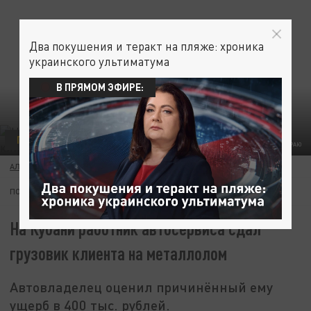
Два покушения и теракт на пляже: хроника
украинского ультиматума
В ПРЯМОМ ЭФИРЕ:
ПРОИСШЕСТВИЯ
ФОТО: ГУ МВД ПО КРАСНОДАРСКОМУ КРАЮ
АЛЕКСАНДРА АВДЕЕВА
22 СЕНТЯБРЯ 13:54
ПОДПИШИТЕСЬ:
На Кубани работник автосервиса сдал
грузовик клиента на металлолом
Автовладелец оценил причинённый ему
ущерб в 400 тыс. рублей.