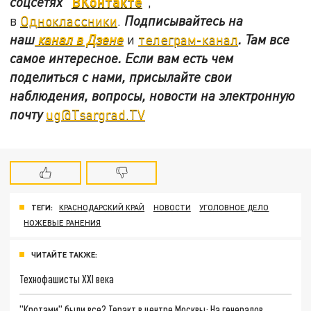
ВКонтакте
соцсетях
"
"
,
в
Одноклассники
.
Подписывайтесь на
наш
канал в Дзене
и
телеграм-канал
. Там все
самое интересное. Если вам есть чем
поделиться с нами, присылайте свои
наблюдения, вопросы, новости на электронную
почту
ug@Tsargrad.TV
ТЕГИ:
КРАСНОДАРСКИЙ КРАЙ
НОВОСТИ
УГОЛОВНОЕ ДЕЛО
НОЖЕВЫЕ РАНЕНИЯ
ЧИТАЙТЕ ТАКЖЕ:
Технофашисты XXI века
"Кротами" были все? Теракт в центре Москвы: На генералов