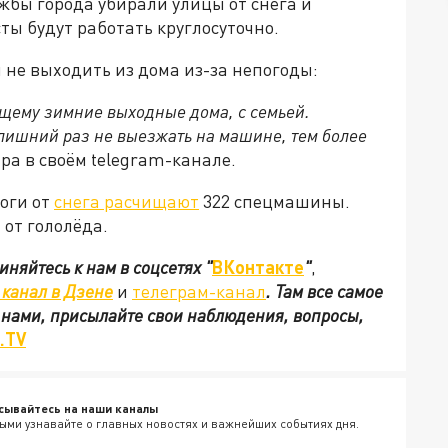
бы города убирали улицы от снега и
ты будут работать круглосуточно.
не выходить из дома из-за непогоды:
ящему зимние выходные дома, с семьей.
 лишний раз не выезжать на машине, тем более
ара в своём telegram-канале.
оги от
снега расчищают
322 спецмашины.
от гололёда.
иняйтесь к нам в соцсетях
"
ВКонтакте
"
,
канал в Дзене
и
телеграм-канал
. Там все самое
с нами, присылайте свои наблюдения, вопросы,
.TV
сывайтесь на наши каналы
ыми узнавайте о главных новостях и важнейших событиях дня.