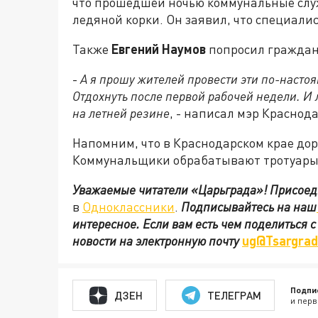
что прошедшей ночью коммунальные служ
ледяной корки. Он заявил, что специалис
Также
Евгений Наумов
попросил граждан 
-
А я прошу жителей провести эти по-насто
Отдохнуть после первой рабочей недели. И
на летней резине
, - написал мэр Краснод
Напомним, что в Краснодарском крае дор
Коммунальщики обрабатывают тротуары 
Уважаемые читатели «Царьграда»!
Присоед
в
Одноклассники
.
Подписывайтесь на наш
интересное. Если вам есть чем поделиться 
новости на электронную почту
ug@Tsargrad
Подпи
ДЗЕН
ТЕЛЕГРАМ
и перв