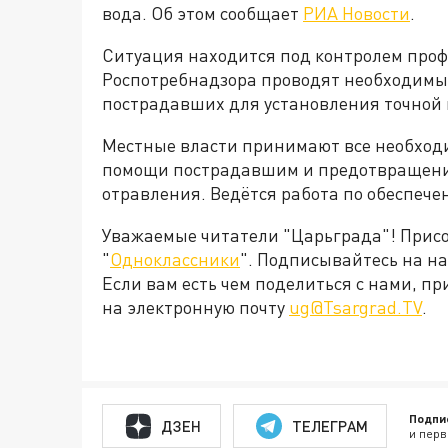
вода. Об этом сообщает
РИА Новости
.
Ситуация находится под контролем про
Роспотребнадзора проводят необходимы
пострадавших для установления точной 
Местные власти принимают все необход
помощи пострадавшим и предотвращени
отравления. Ведётся работа по обеспече
Уважаемые читатели "Царьграда"! Присое
"
Одноклассники
". Подписывайтесь на 
Если вам есть чем поделиться с нами, п
на электронную почту
ug@Tsargrad.TV
.
Подпи
ДЗЕН
ТЕЛЕГРАМ
и перв