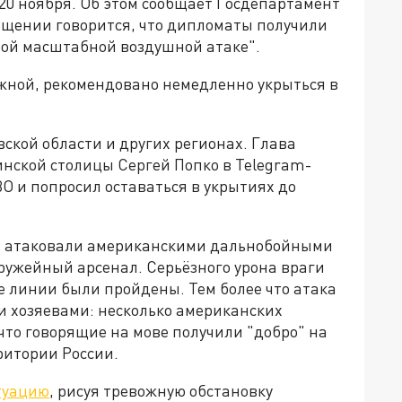
20 ноября. Об этом сообщает Госдепартамент
общении говорится, что дипломаты получили
ой масштабной воздушной атаке".
ной, рекомендовано немедленно укрыться в
ской области и других регионах. Глава
нской столицы Сергей Попко в Telegram-
О и попросил оставаться в укрытиях до
цы атаковали американскими дальнобойными
оружейный арсенал. Серьёзного урона враги
е линии были пройдены. Тем более что атака
и хозяевами: несколько американских
то говорящие на мове получили "добро" на
ритории России.
туацию
, рисуя тревожную обстановку