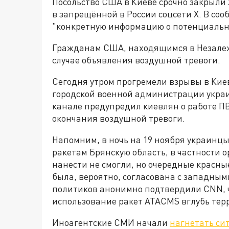
Посольство США в Киеве срочно закрыли 
в запрещённой в России соцсети Х. В со
"конкретную информацию о потенциальн
Гражданам США, находящимся в Незалеж
случае объявления воздушной тревоги.
Сегодня утром прогремели взрывы в Киев
городской военной администрации украи
канале предупредил киевлян о работе ПВ
окончания воздушной тревоги.
Напомним, в ночь на 19 ноября украин
ракетам Брянскую область, в частности 
нанести не смогли, но очередные красны
была, вероятно, согласована с западным
политиков анонимно подтвердили CNN, ч
использование ракет
ATACMS вглубь тер
Иноагентские СМИ начали
нагнетать си