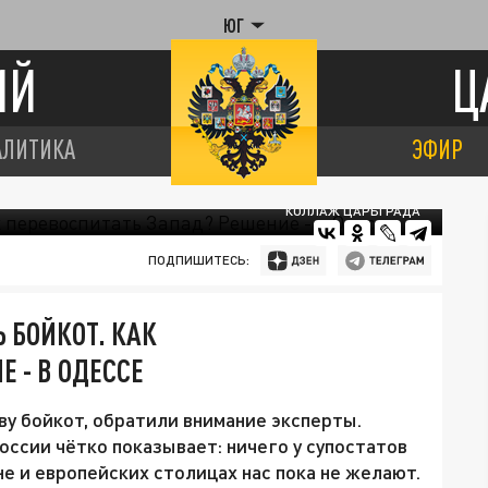
ЮГ
ИЙ
Ц
АЛИТИКА
ЭФИР
КОЛЛАЖ ЦАРЬГРАДА
ПОДПИШИТЕСЬ:
 БОЙКОТ. КАК
 - В ОДЕССЕ
у бойкот, обратили внимание эксперты.
оссии чётко показывает: ничего у супостатов
не и европейских столицах нас пока не желают.