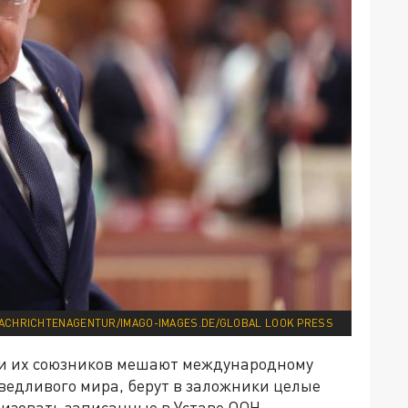
NACHRICHTENAGENTUR/IMAGO-IMAGES.DE/GLOBAL LOOK PRESS
 и их союзников мешают международному
ведливого мира, берут в заложники целые
лизовать записанные в Уставе ООН