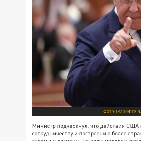
ФОТО: IMAGO/DTS 
Министр подчеркнул, что действия США
сотрудничеству и построению более спра
страны и регионы, не дают народам реа