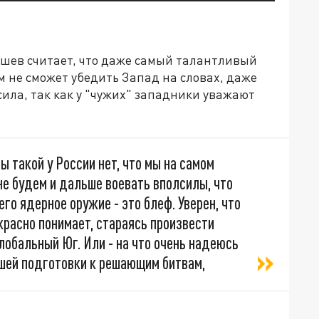
ев считает, что даже самый талантливый
 не сможет убедить Запад на словах, даже
сила, так как у "чужих" западники уважают
лы такой у России нет, что мы на самом
е будем и дальше воевать вполсилы, что
его ядерное оружие - это блеф. Уверен, что
красно понимает, стараясь произвести
лобальный Юг. Или - на что очень надеюсь
шей подготовки к решающим битвам,