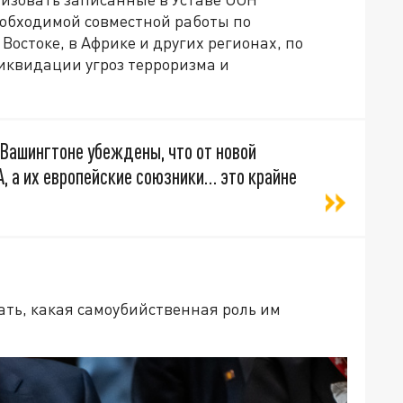
еобходимой совместной работы по
остоке, в Африке и других регионах, по
иквидации угроз терроризма и
 Вашингтоне убеждены, что от новой
, а их европейские союзники… это крайне
ать, какая самоубийственная роль им