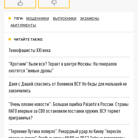
ТЕГИ:
МОШЕННИКИ
ВЫПУСКНИКИ
ЭКЗАМЕНЫ
АБИТУРИЕНТЫ
ЧИТАЙТЕ ТАКЖЕ:
Технофашисты XXI века
"Кротами" были все? Теракт в центре Москвы: На генералов
охотятся "живые дроны"
Даня с Дашей спаслись от боевиков ВСУ. Но беды для малышей не
закончились
"Очень плохие новости": Большая ошибка Palantir в России. Страны
НАТО впервые за СВО остановили поставки оружия. ВСУ теряют
приграничье?
"Терпение Путина лопнуло". Рекордный удар по Киеву "пересёк
красные линии". Особые спецы КНДР на ЛБС? Тайные переговоры